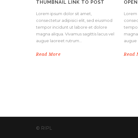
THUMBNAIL LINK TO POST
OPEN
Lorem ipsum dolor sit amet,
Lorem 
consectetur adipisici elit, sed eiusmod
consect
tempor incidunt ut labore et dolore
tempor
magna aliqua. Vivamus sagittis lacus vel
magna a
augue laoreet rutrum...
augue l
Read More
Read 
© RIPL