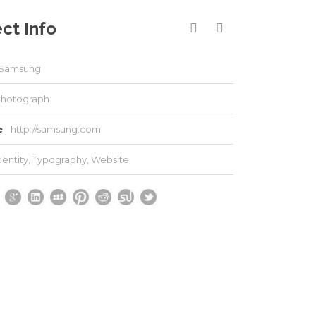
ct Info
Samsung
hotograph
e
http://samsung.com
dentity
,
Typography
,
Website