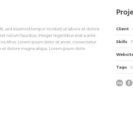
Proje
lit, sed eiusmod tempor incidunt ut labore et dolore
Client
eet rutrum faucibus. Integer legentibus erat a ante
Skills
P
piros Afros. Lorem ipsum dolor sit amet, consectetur
re et dolore magna aliqua. Lorem ipsum dolor.
Websit
Tags
I