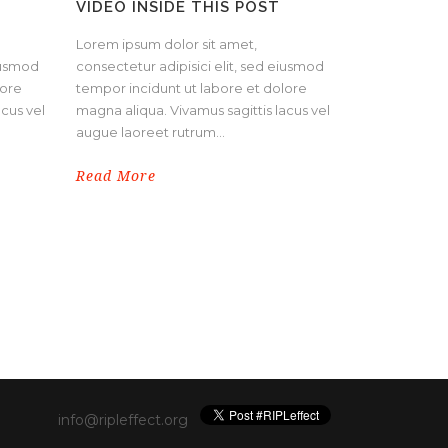
VIDEO INSIDE THIS POST
Lorem ipsum dolor sit amet,
eiusmod
consectetur adipisici elit, sed eiusmod
lore
tempor incidunt ut labore et dolore
acus vel
magna aliqua. Vivamus sagittis lacus vel
augue laoreet rutrum...
Read More
info@ripleffect.org