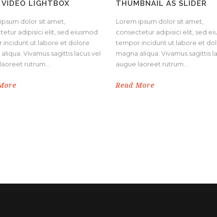
 VIDEO LIGHTBOX
THUMBNAIL AS SLIDER
ipsum dolor sit amet,
Lorem ipsum dolor sit amet,
etur adipisici elit, sed eiusmod
consectetur adipisici elit, sed 
 incidunt ut labore et dolore
tempor incidunt ut labore et do
liqua. Vivamus sagittis lacus vel
magna aliqua. Vivamus sagittis l
aoreet rutrum...
augue laoreet rutrum...
More
Read More